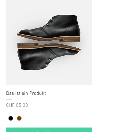
Das ist ein Produkt
Preis
CHF 85.00
In den Warenkorb