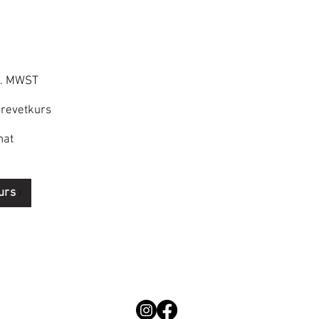
kl. MWST
Brevetkurs
nat
urs