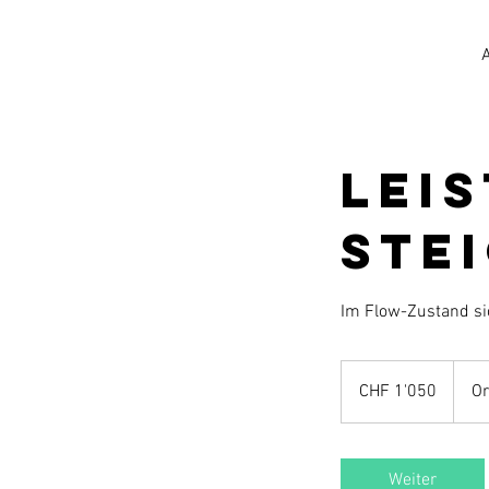
Lei
ste
Im Flow-Zustand sic
1'050
Schweizer
CHF 1'050
Or
Franken
Weiter