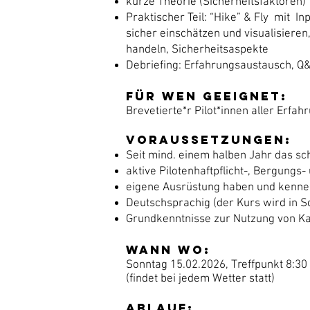
kurze Theorie (Sicherheitsfaktoren)
Praktischer Teil: “Hike” & Fly mit I
sicher einschätzen und visualisiere
handeln, Sicherheitsaspekte
Debriefing: Erfahrungsaustausch, Q
Für wen geeignet:
Brevetierte*r Pilot*innen aller Erfa
Voraussetzungen:
Seit mind. einem halben Jahr das sc
aktive Pilotenhaftpflicht-, Bergungs
eigene Ausrüstung haben und kennen
Deutschsprachig (der Kurs wird in 
Grundkenntnisse zur Nutzung von K
Wann Wo:
Sonntag 15.02.2026, Treffpunkt 8:3
(findet bei jedem Wetter statt)
Ablauf: