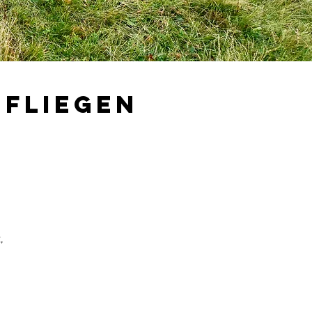
mfliegen
,